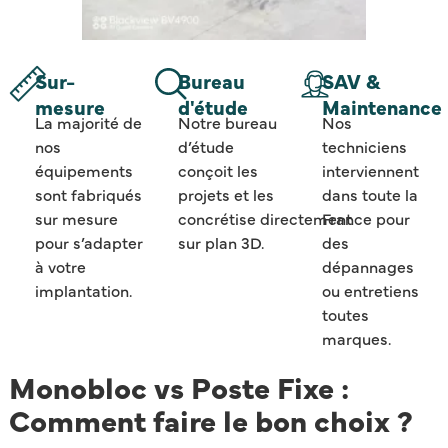
Sur-
Bureau
SAV &
mesure
d'étude
Maintenance
La majorité de
Notre bureau
Nos
nos
d’étude
techniciens
équipements
conçoit les
interviennent
sont fabriqués
projets et les
dans toute la
sur mesure
concrétise
directement
France pour
pour s’adapter
sur plan 3D.
des
à votre
dépannages
implantation.
ou entretiens
toutes
marques.
Monobloc vs Poste Fixe :
Comment faire le bon choix ?