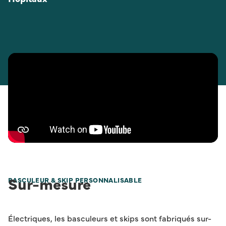
Sur-mesure
BASCULEUR & SKIP PERSONNALISABLE
Électriques, les basculeurs et skips sont fabriqués sur-