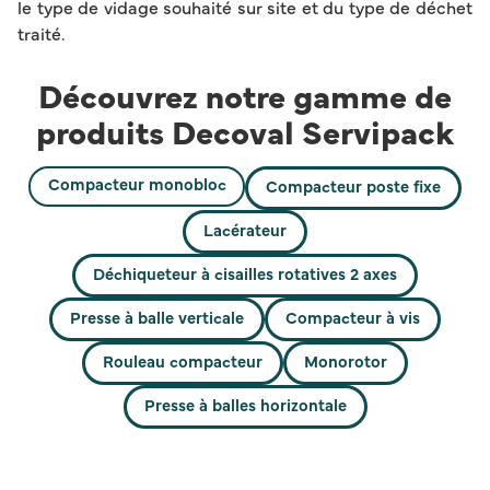
le type de vidage souhaité sur site et du type de déchet
traité.
Découvrez notre gamme de
produits Decoval Servipack
Compacteur monobloc
Compacteur poste fixe
Lacérateur
Déchiqueteur à cisailles rotatives 2 axes
Presse à balle verticale
Compacteur à vis
Rouleau compacteur
Monorotor
Presse à balles horizontale