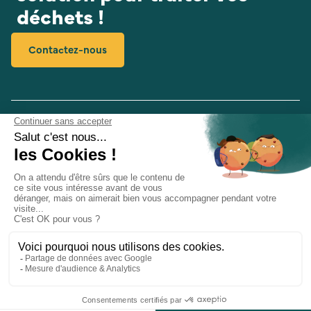
déchets !
Contactez-nous
03 20 77 62 49
Ouvert du Lundi au Vendredi de 8h30 à 12h30 et de
13h30 à 18h
Qui-sommes-nous ?
Nos produits
Cas clients
Copyright © Decoval Servipack 2023 fait par wapiti
MENTIONS LÉGALES
PLAN DU SITE
CONFIDENTIALITÉ