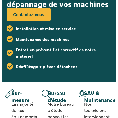
dépannage de vos machines
Contactez-nous
Installation et mise en service
Maintenance des machines
Entretien préventif et correctif de notre
matériel
Réaffûtage + pièces détachées
Sur-
Bureau
SAV &
mesure
d'étude
Maintenance
La majorité
Notre bureau
Nos
de nos
d’étude
techniciens
équipements
conçoit les
interviennent