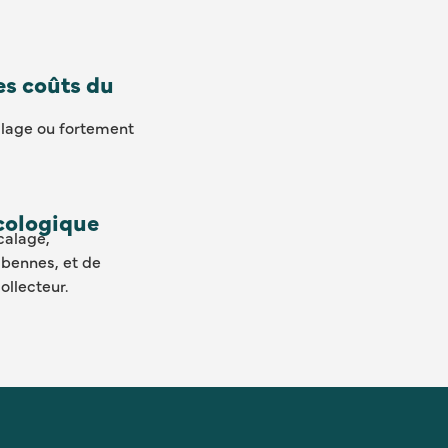
es coûts du
alage ou fortement
cologique
calage,
bennes, et de
llecteur.