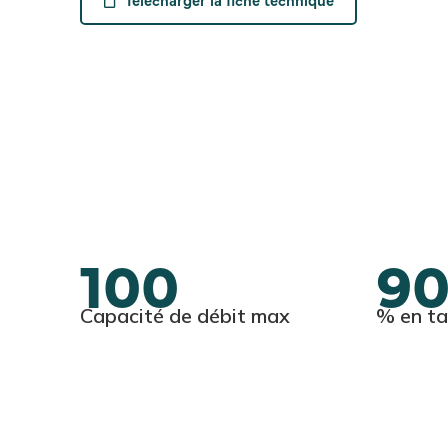
100
9
Capacité de débit max
% en ta