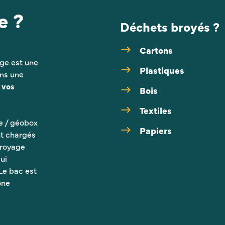
e ?
Déchets broyés ?
Cartons
age est une
Plastiques
ns une
 vos
Bois
Textiles
e / géobox
Papiers
nt chargés
broyage
ui
Le bac est
one