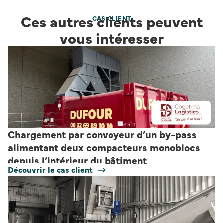
Ces autres clients peuvent
CAS CLIENT
vous intéresser
Chargement par convoyeur d’un by-pass
alimentant deux compacteurs monoblocs
depuis l’intérieur du bâtiment
Découvrir le cas client